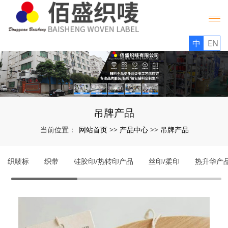
中
EN
吊牌产品
网站首页
产品中心
吊牌产品
当前位置：
>>
>>
织唛标
织带
硅胶印/热转印产品
丝印/柔印
热升华产