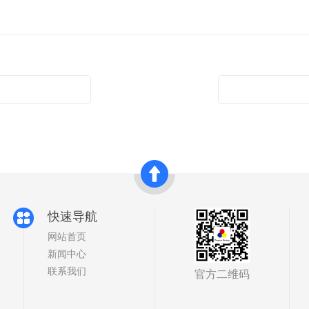
快速导航
网站首页
新闻中心
联系我们
官方二维码