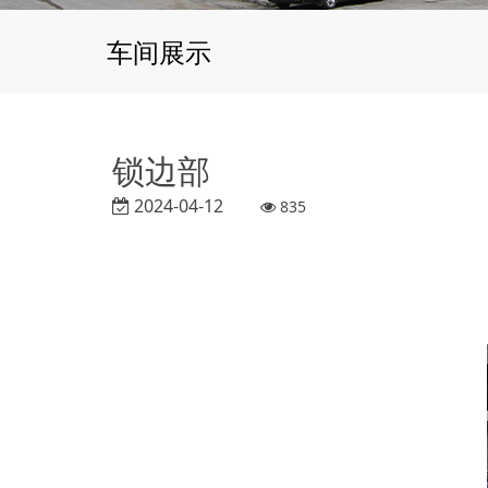
车间展示
锁边部
2024-04-12
835