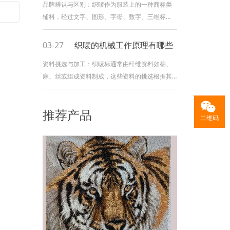
品牌辨认与区别：织唛作为服装上的一种商标类
辅料，经过文字、图形、字母、数字、三维标
志、色彩组合等元素，构成了具有明显特征的标
志。这种标志有助于顾客辨认品牌，并区别不同
03-27
织唛的机械工作原理有哪些
品牌的服装，然后增加了品牌的认知度和影响
资料挑选与加工：织唛标通常由纤维资料如棉、
力。质量的标志：织唛在织唛机上经过特定的工
麻、丝或组成资料制成，这些资料的挑选根据其
艺制作而成，具有结实、线条鲜明、柔软手感好
物理和化学特性，如强度、弹性等。在织唛标的
等
制造进程中，纱线需要依照规则交错在一起，形
推荐产品
成布料。纱线的种类、粗细、密度和摆放方式都
二维码
会影响织唛标的外观和手感。纺织技术：织唛机
的工作原理和织布机相似，是经